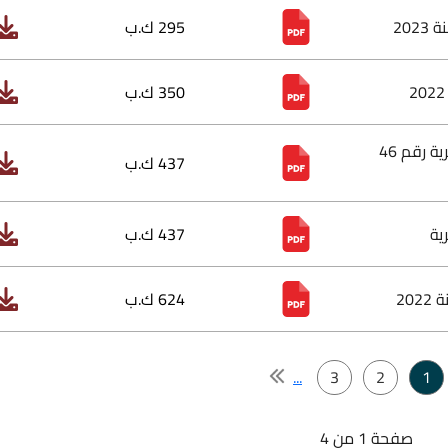
295 ك.ب
350 ك.ب
نظام وسائل وآليات تنفيذ بدائل العقوبات السالبة للحرية رقم 46
437 ك.ب
ية
437 ك.ب
624 ك.ب
...
3
2
1
صفحة 1 من 4