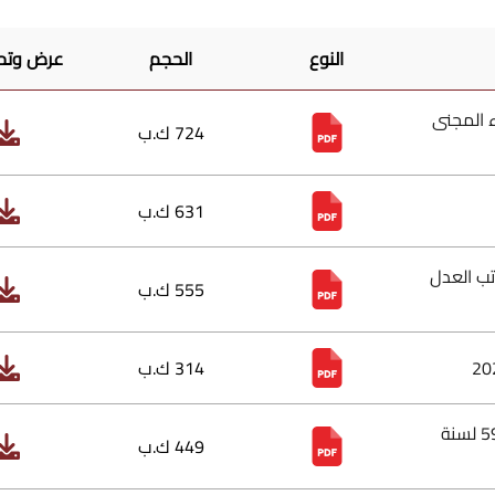
النوع
الحجم
عرض وتح
 إيواء المجنى
724 ك.ب
631 ك.ب
تب العدل
555 ك.ب
314 ك.ب
نظام معدل لنظام التنظيم اإلداري لوزارة العدل رقم 59 لسنة
449 ك.ب