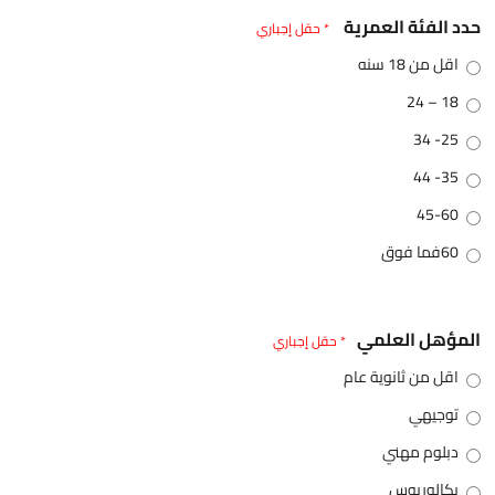
حدد الفئة العمرية
* حقل إجباري
اقل من 18 سنه
18 – 24
25- 34
35- 44
45-60
60فما فوق
المؤهل العلمي
* حقل إجباري
اقل من ثانوية عام
توجيهي
دبلوم مهني
بكالوريوس