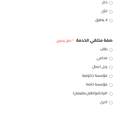
ذكر
انثى
لا ينطبق
صفة متلقي الخدمة
* حقل إجباري
طالب
محامي
رجل اعمال
مؤسسة حكومية
مؤسسة خاصة
افراد(مواطنين,مقيمين)
اخرى