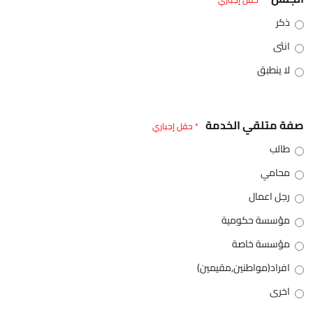
ذكر
انثى
لا ينطبق
صفة متلقي الخدمة
* حقل إجباري
طالب
محامي
رجل اعمال
مؤسسة حكومية
مؤسسة خاصة
افراد(مواطنين,مقيمين)
اخرى