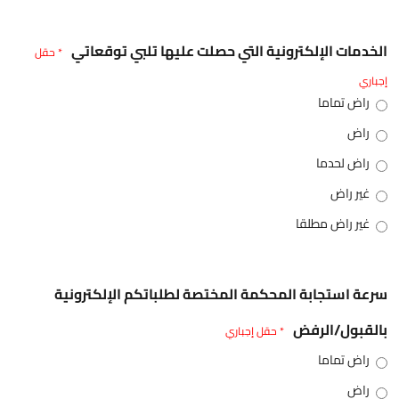
الخدمات الإلكترونية التي حصلت عليها تلبي توقعاتي
* حقل
إجباري
راض تماما
راض
راض لحدما
غير راض
غير راض مطلقا
سرعة استجابة المحكمة المختصة لطلباتكم الإلكترونية
بالقبول/الرفض
* حقل إجباري
راض تماما
راض