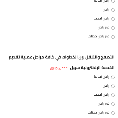
راض تماما
راض
راض لحدما
غير راض
غير راض مطلقا
التصفح والتنقل بين الخطوات في كافة مراحل عملية تقديم
الخدمة الإلكترونية سهل
* حقل إجباري
راض تماما
راض
راض لحدما
غير راض
غير راض مطلقا