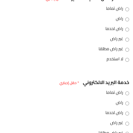
راض تماما
راض
راض لحدما
غير راض
غير راض مطلقا
لا استخدم
خدمة البريد الالكتروني
* حقل إجباري
راض تماما
راض
راض لحدما
غير راض
غير راض مطلقا