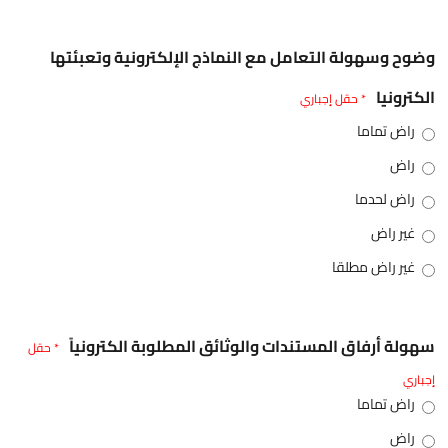
وضوح وسهولة التعامل مع النماذج الإلكترونية وتعبئتها
الكترونيا
* حقل إجباري
راض تماما
راض
راض لحدما
غير راض
غير راض مطلقا
سهولة أرفاق المستندات والوثائق المطلوبة الكترونياً
* حقل
إجباري
راض تماما
راض