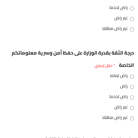
راض لحدما
غير راض
غير راض مطلقا
درجة الثقة بقدرة الوزارة على حفظ أمن وسرية معلوماتكم
الخاصة
* حقل إجباري
راض تماما
راض
راض لحدما
غير راض
غير راض مطلقا