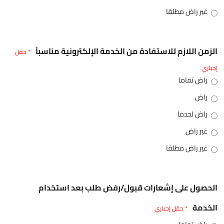
غير راض مطلقا
الزمن اللازم للاستفادة من الخدمة الإلكترونية مناسباً
* حقل
إجباري
راض تماما
راض
راض لحدما
غير راض
غير راض مطلقا
الحصول على إشعارات قبول/رفض طلب بعد استخدام
الخدمة
* حقل إجباري