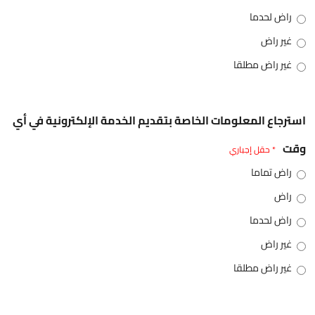
راض لحدما
غير راض
غير راض مطلقا
استرجاع المعلومات الخاصة بتقديم الخدمة الإلكترونية في أي
وقت
* حقل إجباري
راض تماما
راض
راض لحدما
غير راض
غير راض مطلقا