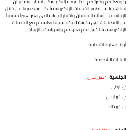
وتوقعاتكم وخبراتكم , لذا نتوجه إليكم وبكل امتنان وتقدير أن
تساهموا في تطوير الخدمات الإلكترونية شكلا ومضمونا من خلال
الإجابة على أسئلة الاستبيان واختيار الجواب الذي يعبر تعبيراً حقيقياً
عن الانطباعات التي تكونت لديكم نتيجة لتعاملكم مع الخدمات
الإلكترونية . شاكرين لكم تعاونكم وإسهامكم الإيجابي
أولا: معلومات عامة
البيانات الشخصية
الجنسية
* حقل إجباري
اردني
غير اردني
غير ذلك
الجنس
* حقل إجباري