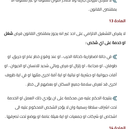
لا تفرض قروض جبرية ولا تصادر اموال منقولة او غير منقولة الا
بمقتضى القانون .
المادة 13
لا يفرض التشغيل الالزامي على احد غير انه يجوز بمقتضى القانون فرض
شغل
او خدمة على اي شخص :
في حالة اضطرارية كحالة الحرب ، او عند وقوع خطر عام او حريق، او
طوفان ، او مجاعة ، او زلزال او مرض وبائي شديد للانسان او الحيوان ، او
آفات حيوانية او حشرية او نباتية او اية آفة اخرى مثلها او في اية ظروف
اخرى قد تعرض سلامة جميع السكان او بعضهم الى خطر .
بنتيجة الحكم عليه من محكمة على ان يؤدي ذلك العمل او الخدمة
تحت اشراف سلطة رسمية وان لا يؤجر الشخص المحكوم عليه الى
اشخاص او شركات او جمعيات او اية هيئة عامة او يوضع تحت تصرفها .
المادة 14