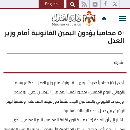
English
٥٠ محامياً يؤدون اليمين القانونية أمام وزير
العدل
شارك
أدى (٥٠) محامياً جديداً اليمين القانونية أمام وزير العدل الدكتور بسام
التلهوني،اليوم الخميس، بحضور نقيب المحامين الأردنيين يحيى أبو عبود.
ورحب د. التلهوني بالمحامين الجدد،مثمناً دور مهنة المحاماة ، ومتمنياً لهم
التوفيق في حمل هذه الرسالة السامية.
يُشار إلى أن المادة (٢٣) من قانون نقابة المحامين تُلزم المحامي الذي
يسجل اسمه لأول مرة في سجل المحامين الأساتذة أن يحلف اليمين القانونية