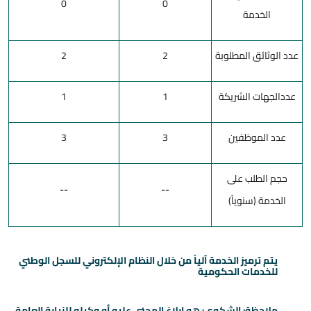
0
0
الخدمة
عدد الوثائق المطلوبة
2
2
عددالجهات الشريكة
1
1
عدد الموظفين
3
3
حجم الطلب على
--
--
الخدمة (سنوياً)
يتم ترميز الخدمة آلياً من خلال النظام الإلكتروني للسجل الوطني
للخدمات الحكومية
ملاحظة: الشكوى: هو إبلاغ المجني عليه أو وكيله للنيابة العامة